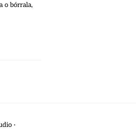
 o bórrala,
udio
·